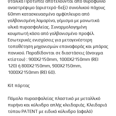
(Ιταλικά Πρότυπα) αποτελούνται από θυρόφυλλο
αναστρέψιμο (αριστερό-δεξί) συνολικού πάχους
60mm κατασκευασμένο αμφίπλευρα από
γαλβανισμένη λαμαρίνα, γέμισμα με μονωτικά
υλικά πυρασφαλείας. Συναρμολογημένη
κουμπωτή κάσα από γαλβανισμένο προφίλ.
Εσωτερικές ενισχύσεις για μεταγενέστερη
τοποθέτηση μηχανισμών επαναφοράς και μπάρας
πανικού. Παραδίδονται σε διαστάσεις (άνοιγμα
κτίστου) : 900X2150mm, 1000X2150mm (REI
120) ή 800X2150mm, 900X2150mm,
1000X2150mm (REI 60).
Kit πόρτας
Πόμολο πυρασφαλείας πλαστικό με μεταλλικό
πυρήνα και κύλινδρο απλής κλειδαριάς. Κλειδαριά
τύπου PATENT με ειδικό κύλινδρο (αφαλό)